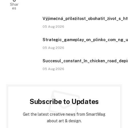
Shar
es
Výjimečná_příležitost_obohatit_život_s_h
05 Aug 2026
Strategic_gameplay_on_plinko_com_ng_un
05 Aug 2026
Succesul_constant_în_chicken_road_depi
05 Aug 2026
Subscribe to Updates
Get the latest creative news from SmartMag
about art & design.