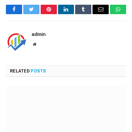
Facebook
Twitter
Pinterest
LinkedIn
Tumblr
Email
Whats
admin
Website
RELATED
POSTS