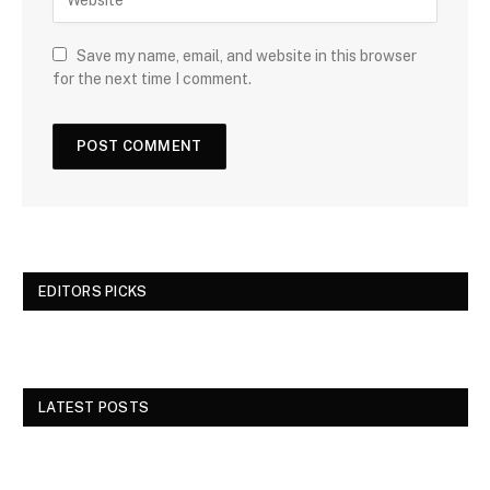
Save my name, email, and website in this browser
for the next time I comment.
EDITORS PICKS
LATEST POSTS