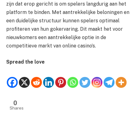
zijn dat erop gericht is om spelers langdurig aan het
platform te binden. Met aantrekkelijke beloningen en
een duidelijke structuur kunnen spelers optimaal
profiteren van hun gokervaring. Dit maakt het voor
nieuwkomers een aantrekkelijke optie in de
competitieve markt van online casino’s.
Spread the love
0
Shares