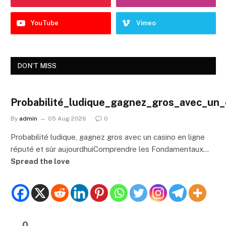
YouTube
Vimeo
DON'T MISS
Probabilité_ludique_gagnez_gros_avec_un_
By
admin
05 Aug 2026
0
Probabilité ludique, gagnez gros avec un casino en ligne
réputé et sûr aujourdhuiComprendre les Fondamentaux…
Spread the love
0