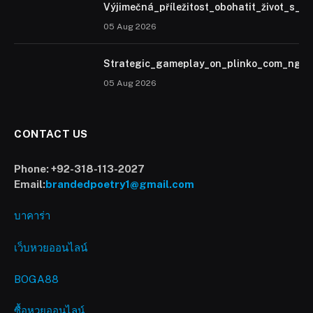
Výjimečná_příležitost_obohatit_život_s_h
05 Aug 2026
Strategic_gameplay_on_plinko_com_ng_un
05 Aug 2026
CONTACT US
Phone:
+92-318-113-2027
Email:
brandedpoetry1@gmail.com
บาคาร่า
เว็บหวยออนไลน์
BOGA88
ซื้อหวยออนไลน์