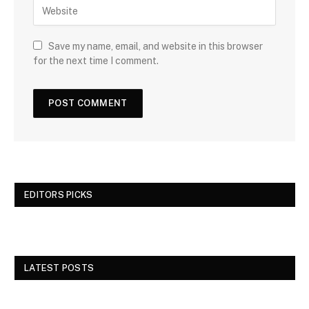
Save my name, email, and website in this browser
for the next time I comment.
EDITORS PICKS
LATEST POSTS