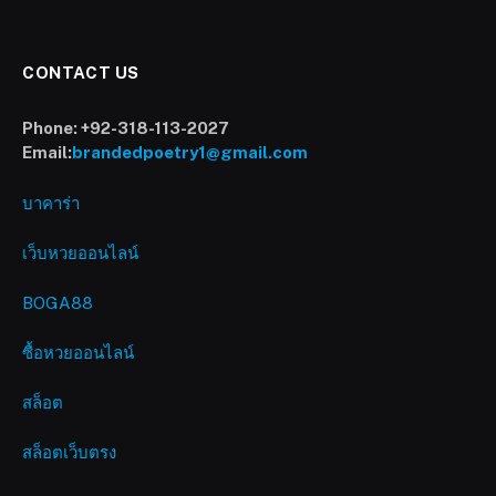
CONTACT US
Phone:
+92-318-113-2027
Email:
brandedpoetry1@gmail.com
บาคาร่า
เว็บหวยออนไลน์
BOGA88
ซื้อหวยออนไลน์
สล็อต
สล็อตเว็บตรง