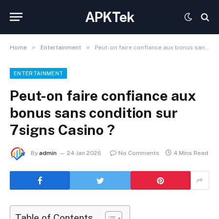
APKTek
»
»
Home
Entertainment
Peut-on faire confiance aux bonus sans condition sur 7signs Casino ?
ENTERTAINMENT
Peut-on faire confiance aux
bonus sans condition sur
7signs Casino ?
By
admin
24 Jan 2026
No Comments
4 Mins Read
Table of Contents