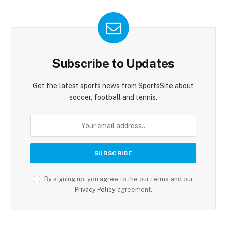
Subscribe to Updates
Get the latest sports news from SportsSite about
soccer, football and tennis.
By signing up, you agree to the our terms and our
Privacy Policy
agreement.