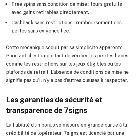
Free spins sans condition de mise : tours gratuits
avec gains retirables directement.
Cashback sans restrictions : remboursement des
pertes sans exigence liée.
Cette mécanique séduit par sa simplicité apparente.
Pourtant, il est important de vérifier les petites lignes,
comme les restrictions sur les jeux éligibles ou les
plafonds de retrait. L’absence de conditions de mise ne
signifie pas qu’il n’y a pas d’autres clauses à respecter.
Les garanties de sécurité et
transparence de 7signs
La fiabilité d’un bonus se mesure en grande partie à la
crédibilité de l’opérateur. 7signs est licencié par une