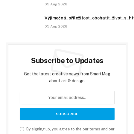
05 Aug 2026
Výjimečná_příležitost_obohatit_život_s_h
05 Aug 2026
Subscribe to Updates
Get the latest creative news from SmartMag
about art & design.
By signing up, you agree to the our terms and our