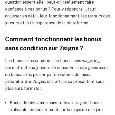
question essentielle : peut-on réellement faire
confiance à ces bonus ? Pour y répondre, il faut
analyser en détail leur fonctionnement, les retours des
joueurs et la transparence de la plateforme.
Comment fonctionnent les bonus
sans condition sur 7signs ?
Les bonus sans condition, ou bonus sans wagering,
permettent aux joueurs de conserver leurs gains issus
du bonus sans passer par un volume de mises
préétabli. Sur 7signs, ces offres se présentent sous
plusieurs formats :
Bonus de bienvenue sans rollover : argent bonus
utilisable immédiatement sur la majorité des jeux.