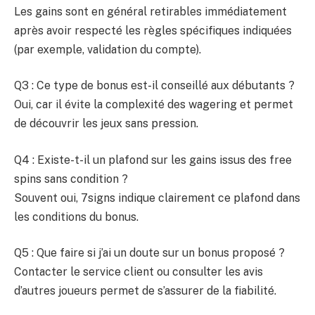
Les gains sont en général retirables immédiatement
après avoir respecté les règles spécifiques indiquées
(par exemple, validation du compte).
Q3 : Ce type de bonus est-il conseillé aux débutants ?
Oui, car il évite la complexité des wagering et permet
de découvrir les jeux sans pression.
Q4 : Existe-t-il un plafond sur les gains issus des free
spins sans condition ?
Souvent oui, 7signs indique clairement ce plafond dans
les conditions du bonus.
Q5 : Que faire si j’ai un doute sur un bonus proposé ?
Contacter le service client ou consulter les avis
d’autres joueurs permet de s’assurer de la fiabilité.