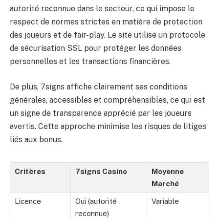
autorité reconnue dans le secteur, ce qui impose le
respect de normes strictes en matière de protection
des joueurs et de fair-play. Le site utilise un protocole
de sécurisation SSL pour protéger les données
personnelles et les transactions financières.
De plus, 7signs affiche clairement ses conditions
générales, accessibles et compréhensibles, ce qui est
un signe de transparence apprécié par les joueurs
avertis. Cette approche minimise les risques de litiges
liés aux bonus.
Critères
7signs Casino
Moyenne
Marché
Licence
Oui (autorité
Variable
reconnue)