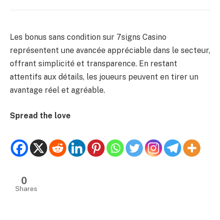
Les bonus sans condition sur 7signs Casino
représentent une avancée appréciable dans le secteur,
offrant simplicité et transparence. En restant
attentifs aux détails, les joueurs peuvent en tirer un
avantage réel et agréable.
Spread the love
0
Shares