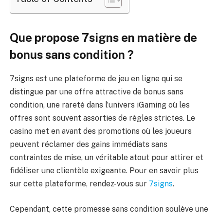
Que propose 7signs en matière de
bonus sans condition ?
7signs est une plateforme de jeu en ligne qui se
distingue par une offre attractive de bonus sans
condition, une rareté dans l’univers iGaming où les
offres sont souvent assorties de règles strictes. Le
casino met en avant des promotions où les joueurs
peuvent réclamer des gains immédiats sans
contraintes de mise, un véritable atout pour attirer et
fidéliser une clientèle exigeante. Pour en savoir plus
sur cette plateforme, rendez-vous sur
7signs
.
Cependant, cette promesse sans condition soulève une