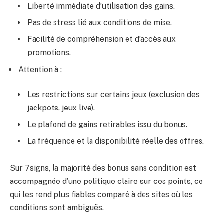
Liberté immédiate d’utilisation des gains.
Pas de stress lié aux conditions de mise.
Facilité de compréhension et d’accès aux
promotions.
Attention à :
Les restrictions sur certains jeux (exclusion des
jackpots, jeux live).
Le plafond de gains retirables issu du bonus.
La fréquence et la disponibilité réelle des offres.
Sur 7signs, la majorité des bonus sans condition est
accompagnée d’une politique claire sur ces points, ce
qui les rend plus fiables comparé à des sites où les
conditions sont ambiguës.