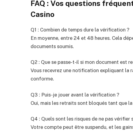
FAQ : Vos questions fréquent
Casino
Q1 : Combien de temps dure la vérification ?
En moyenne, entre 24 et 48 heures. Cela dép
documents soumis.
Q2 : Que se passe-t-il si mon document est re
Vous recevrez une notification expliquant la 
conforme.
Q3 : Puis-je jouer avant la vérification ?
Oui, mais les retraits sont bloqués tant que la 
Q4 : Quels sont les risques de ne pas vérifier
Votre compte peut être suspendu, et les gains