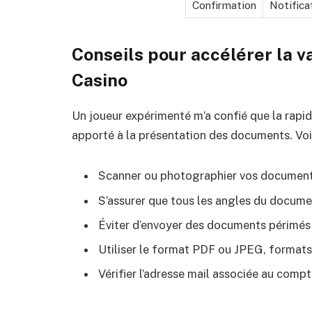
Confirmation
Notifica
Conseils pour accélérer la v
Casino
Un joueur expérimenté m’a confié que la rapi
apporté à la présentation des documents. Voi
Scanner ou photographier vos documents
S’assurer que tous les angles du documen
Éviter d’envoyer des documents périmés
Utiliser le format PDF ou JPEG, formats
Vérifier l’adresse mail associée au comp