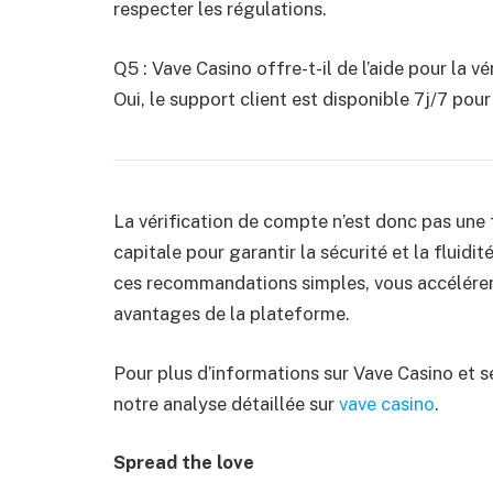
respecter les régulations.
Q5 : Vave Casino offre-t-il de l’aide pour la vé
Oui, le support client est disponible 7j/7 po
La vérification de compte n’est donc pas une
capitale pour garantir la sécurité et la fluidit
ces recommandations simples, vous accélérere
avantages de la plateforme.
Pour plus d’informations sur Vave Casino et ses
notre analyse détaillée sur
vave casino
.
Spread the love