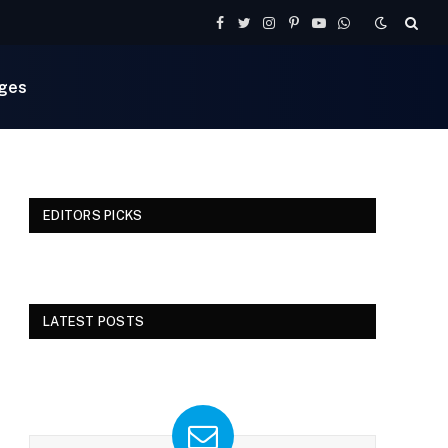
Facebook
Twitter
Instagram
Pinterest
YouTube
WhatsApp
ges
EDITORS PICKS
LATEST POSTS