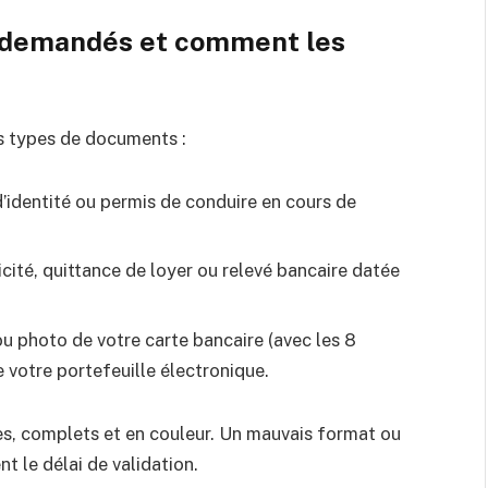
 demandés et comment les
is types de documents :
 d’identité ou permis de conduire en cours de
ricité, quittance de loyer ou relevé bancaire datée
u photo de votre carte bancaire (avec les 8
 votre portefeuille électronique.
es, complets et en couleur. Un mauvais format ou
t le délai de validation.