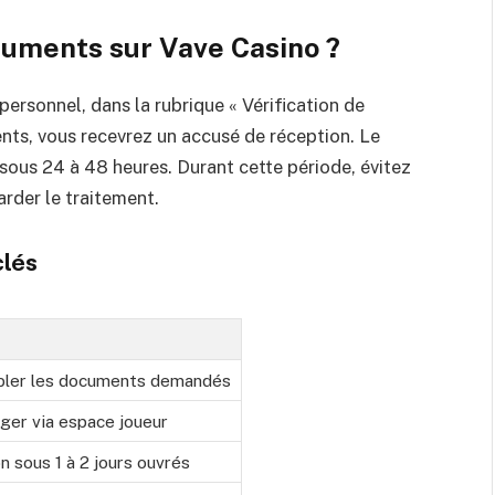
uments sur Vave Casino ?
ersonnel, dans la rubrique « Vérification de
ts, vous recevrez un accusé de réception. Le
 sous 24 à 48 heures. Durant cette période, évitez
rder le traitement.
clés
ler les documents demandés
ger via espace joueur
on sous 1 à 2 jours ouvrés