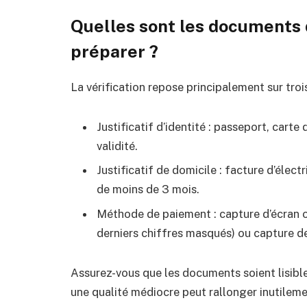
Quelles sont les documents
préparer ?
La vérification repose principalement sur tro
Justificatif d’identité : passeport, carte
validité.
Justificatif de domicile : facture d’élect
de moins de 3 mois.
Méthode de paiement : capture d’écran o
derniers chiffres masqués) ou capture de
Assurez-vous que les documents soient lisibl
une qualité médiocre peut rallonger inutilemen