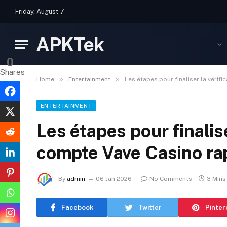
Friday, August 7
APKTek
0
Shares
»
»
Home
Entertainment
Les étapes pour finaliser la véri
ENTERTAINMENT
Les étapes pour finalise
compte Vave Casino r
By
admin
06 Jan 2026
No Comments
3 Mins
Facebook
Twitter
Pinter