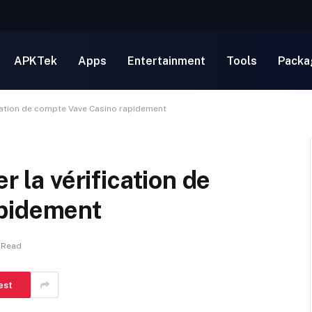
APKTek
Apps
Entertainment
Tools
Packa
fication de compte Vave Casino rapidement
r la vérification de
apidement
 Read
est