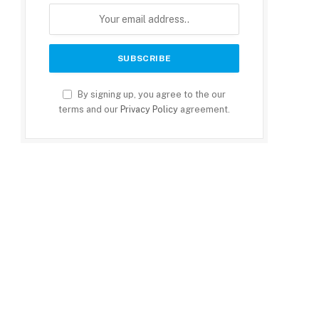
By signing up, you agree to the our
terms and our
Privacy Policy
agreement.