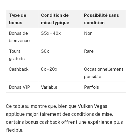
Type de
Condition de
Possibilité sans
bonus
mise typique
condition
Bonus de
35x – 40x
Non
bienvenue
Tours
30x
Rare
gratuits
Cashback
0x – 20x
Occasionnellement
possible
Bonus VIP
Variable
Parfois
Ce tableau montre que, bien que Vulkan Vegas
applique majoritairement des conditions de mise,
certains bonus cashback offrent une expérience plus
flexible.