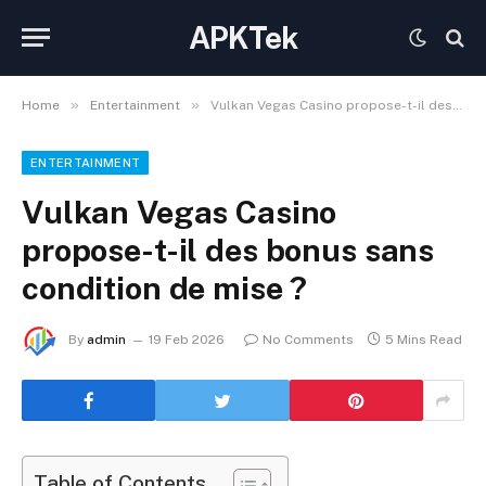
APKTek
»
»
Home
Entertainment
Vulkan Vegas Casino propose-t-il des bonus sans condition de mise ?
ENTERTAINMENT
Vulkan Vegas Casino
propose-t-il des bonus sans
condition de mise ?
By
admin
19 Feb 2026
No Comments
5 Mins Read
Table of Contents