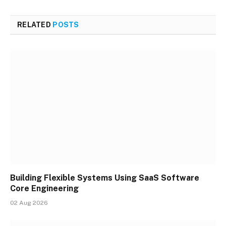
RELATED
POSTS
Building Flexible Systems Using SaaS Software
Core Engineering
02 Aug 2026