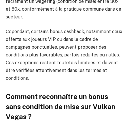
réclament un wagering (condition de mise) entre 30x
et 50x, conformément à la pratique commune dans ce
secteur.
Cependant, certains bonus cashback, notamment ceux
offerts aux joueurs VIP ou dans le cadre de
campagnes ponctuelles, peuvent proposer des
conditions plus favorables, parfois réduites ou nulles.
Ces exceptions restent toutefois limitées et doivent
être vérifiées attentivement dans les termes et
conditions.
Comment reconnaître un bonus
sans condition de mise sur Vulkan
Vegas ?