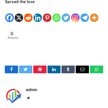
Spread the love
0
Shares
Facebook
Twitter
Pinterest
LinkedIn
Tumblr
Email
Whats
admin
Website