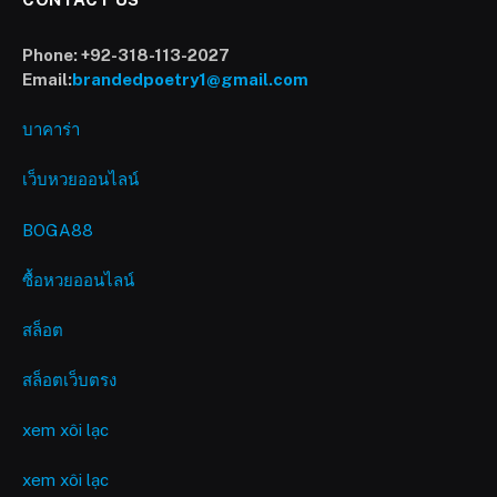
Phone:
+92-318-113-2027
Email:
brandedpoetry1@gmail.com
บาคาร่า
เว็บหวยออนไลน์
BOGA88
ซื้อหวยออนไลน์
สล็อต
สล็อตเว็บตรง
xem xôi lạc
xem xôi lạc