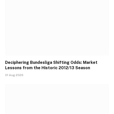
Deciphering Bundesliga Shifting Odds: Market
Lessons from the Historic 2012/13 Season
01 Aug 2026