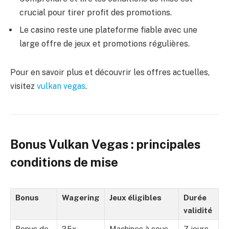
crucial pour tirer profit des promotions.
Le casino reste une plateforme fiable avec une
large offre de jeux et promotions régulières.
Pour en savoir plus et découvrir les offres actuelles,
visitez
vulkan vegas
.
Bonus Vulkan Vegas : principales
conditions de mise
Bonus
Wagering
Jeux éligibles
Durée
validité
Bonus de
35x
Machines à sous,
7 jours