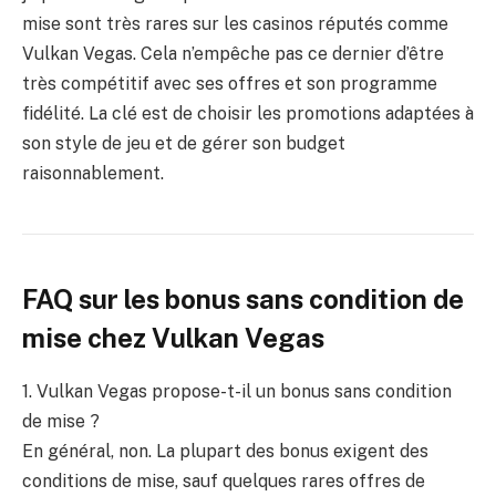
mise sont très rares sur les casinos réputés comme
Vulkan Vegas. Cela n’empêche pas ce dernier d’être
très compétitif avec ses offres et son programme
fidélité. La clé est de choisir les promotions adaptées à
son style de jeu et de gérer son budget
raisonnablement.
FAQ sur les bonus sans condition de
mise chez Vulkan Vegas
1. Vulkan Vegas propose-t-il un bonus sans condition
de mise ?
En général, non. La plupart des bonus exigent des
conditions de mise, sauf quelques rares offres de