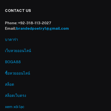
CONTACT US
Phone:
+92-318-113-2027
Email:
brandedpoetry1@gmail.com
บาคาร่า
เว็บหวยออนไลน์
BOGA88
ซื้อหวยออนไลน์
สล็อต
สล็อตเว็บตรง
xem xôi lạc