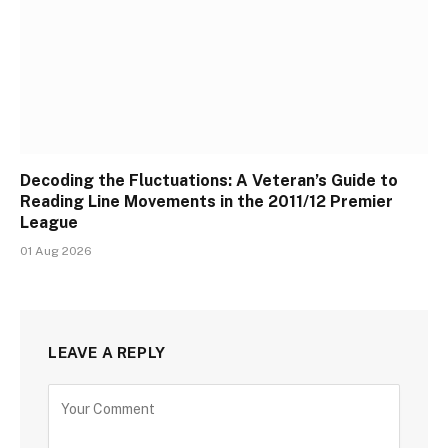
Decoding the Fluctuations: A Veteran’s Guide to
Reading Line Movements in the 2011/12 Premier
League
01 Aug 2026
LEAVE A REPLY