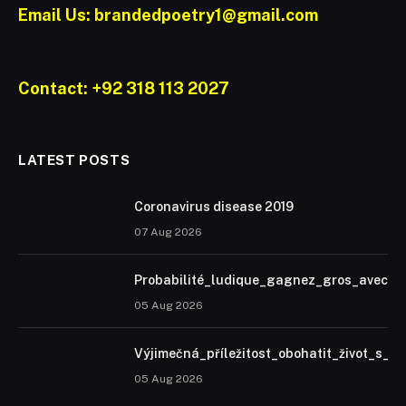
Email Us: brandedpoetry1@gmail.com
Contact: +92 318 113 2027
LATEST POSTS
Coronavirus disease 2019
07 Aug 2026
Probabilité_ludique_gagnez_gros_avec_u
05 Aug 2026
Výjimečná_příležitost_obohatit_život_s_h
05 Aug 2026