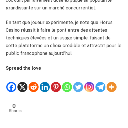
cocktail parfaitement dosé explique sa popularité
grandissante sur un marché concurrentiel.
En tant que joueur expérimenté, je note que Horus
Casino réussit à faire le pont entre des attentes
techniques élevées et un usage simple, faisant de
cette plateforme un choix crédible et attractif pour le
public francophone aujourd’hui.
Spread the love
0
Shares