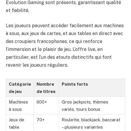
Evolution Gaming sont présents, garantissant qualité
et fiabilité.
Les joueurs peuvent accéder facilement aux machines
à sous, aux jeux de cartes, et aux tables en direct avec
des croupiers francophones, ce qui renforce
l’immersion et le plaisir de jeu. L’offre live, en
particulier, est l’un des atouts distinctifs qui font
revenir les joueurs réguliers.
Catégorie
Nombre
Points forts
de jeu
de titres
Machines
600+
Gros jackpots, thèmes
à sous
variés, tours bonus
Jeux de
70+
Roulette, blackjack, baccarat
table
– plusieurs variantes