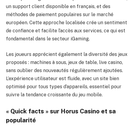
un support client disponible en français, et des
méthodes de paiement populaires sur le marché
européen. Cette approche localisée crée un sentiment
de confiance et facilite l’accès aux services, ce qui est
fondamental dans le secteur iGaming.
Les joueurs apprécient également la diversité des jeux
proposés : machines à sous, jeux de table, live casino,
sans oublier des nouveautés régulièrement ajoutées.
L’expérience utilisateur est fluide, avec un site bien
optimisé pour tous types d’appareils, essentiel pour
suivre la tendance croissante du jeu mobile.
« Quick facts » sur Horus Casino et sa
popularité