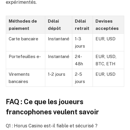
expérimentés.
Méthodes de
Délai
Délai
Devises
paiement
dépôt
retrait
acceptées
Carte bancaire
Instantané
1-3
EUR, USD
jours
Portefeuilles e-
Instantané
24-
EUR, USD,
48h
BTC, ETH
Virements
1-2 jours
2-5
EUR, USD
bancaires
jours
FAQ : Ce que les joueurs
francophones veulent savoir
Q1 : Horus Casino est-il fiable et sécurisé ?