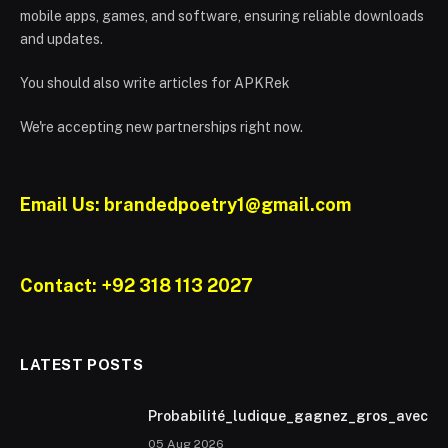
mobile apps, games, and software, ensuring reliable downloads
and updates.
You should also write articles for APKRek
We're accepting new partnerships right now.
Email Us: brandedpoetry1@gmail.com
Contact: +92 318 113 2027
LATEST POSTS
Probabilité_ludique_gagnez_gros_avec_u
05 Aug 2026