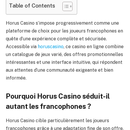
Table of Contents
Horus Casino s’impose progressivement comme une
plateforme de choix pour les joueurs francophones en
quête d’une expérience complète et sécurisée.
Accessible via
horuscasino
, ce casino en ligne combine
un catalogue de jeux varié, des offres promotionnelles
intéressantes et une interface intuitive, qui répondent
aux attentes d’une communauté exigeante et bien
informée.
Pourquoi Horus Casino séduit-il
autant les francophones ?
Horus Casino cible particulièrement les joueurs
francophones grâce à une adaptation fine de son offre,