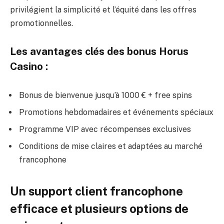
privilégient la simplicité et l’équité dans les offres
promotionnelles.
Les avantages clés des bonus Horus
Casino :
Bonus de bienvenue jusqu’à 1000 € + free spins
Promotions hebdomadaires et événements spéciaux
Programme VIP avec récompenses exclusives
Conditions de mise claires et adaptées au marché
francophone
Un support client francophone
efficace et plusieurs options de