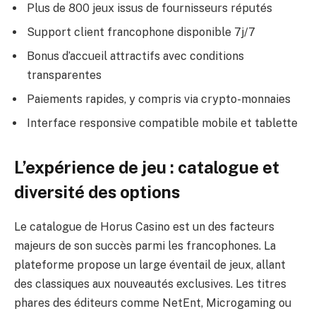
Plus de 800 jeux issus de fournisseurs réputés
Support client francophone disponible 7j/7
Bonus d’accueil attractifs avec conditions
transparentes
Paiements rapides, y compris via crypto-monnaies
Interface responsive compatible mobile et tablette
L’expérience de jeu : catalogue et
diversité des options
Le catalogue de Horus Casino est un des facteurs
majeurs de son succès parmi les francophones. La
plateforme propose un large éventail de jeux, allant
des classiques aux nouveautés exclusives. Les titres
phares des éditeurs comme NetEnt, Microgaming ou