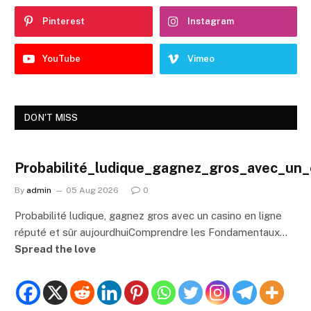
Pinterest
Instagram
YouTube
Vimeo
DON'T MISS
Probabilité_ludique_gagnez_gros_avec_un_
By
admin
05 Aug 2026
0
Probabilité ludique, gagnez gros avec un casino en ligne
réputé et sûr aujourdhuiComprendre les Fondamentaux…
Spread the love