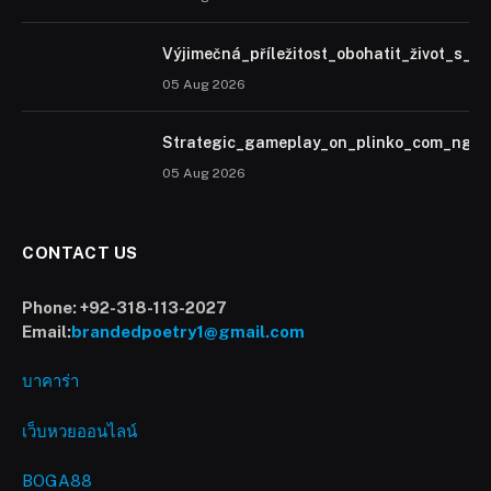
Výjimečná_příležitost_obohatit_život_s_h
05 Aug 2026
Strategic_gameplay_on_plinko_com_ng_un
05 Aug 2026
CONTACT US
Phone:
+92-318-113-2027
Email:
brandedpoetry1@gmail.com
บาคาร่า
เว็บหวยออนไลน์
BOGA88